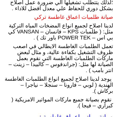
؛لذلك يتتطلب تشغيلها الي ضرورة عمل اصلاح
بشكل دوري للحفاظ علي معدل افضل للاداء .
صيانة طلمبات اعماق غاطسة تركي
لدينا اصلاح لجميع انواع المضخات المياه التركية
مثل: ( طلمبات KPS – فانسان – VANSAN كي
بي اس – POWER TEK باور تك ) .
تعمل الطلمبات الغاطسة الايطالي في اصعب
ظروف التشغيل بكفاءة عالية، و مثال لبعض
ماركات الطلمبات الغاطسة التي نقوم بعمل
الصيانة لها مثل: (جراندفوس – كالبيدا – زينت –
انتر بامب ) .
يوجد لدينا اصلاح لجميع انواع الطلمبات الغاطسة
الهندية ( لوبي – فارونا – سنجلا – نياجرا –
بركاش ).
نقوم بصيانة جميع ماركات المواتير الامريكية (
كبراري – فيجا ).
صيانة مواتير اعماق غاطسة :