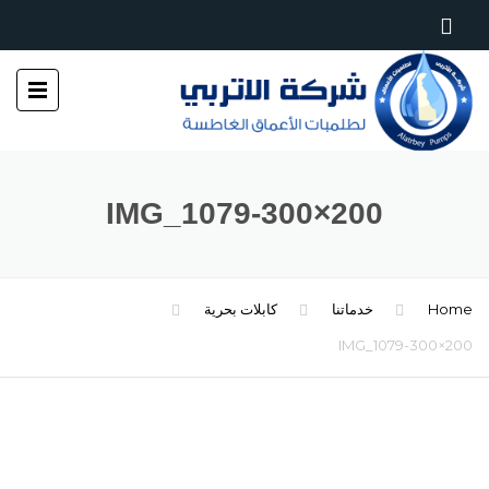
IMG_1079-300×200
Home
خدماتنا
كابلات بحرية
IMG_1079-300×200