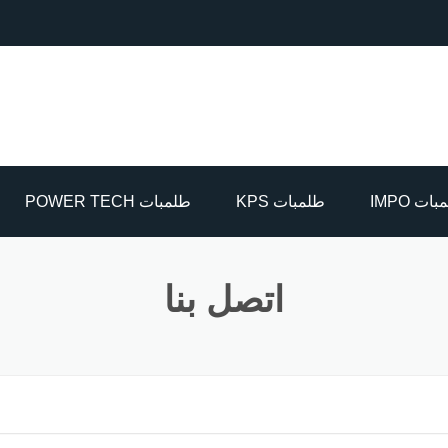
ات IMPO
طلمبات KPS
طلمبات POWER TECH
اطسة
اتصل بنا
ماق غاطسة