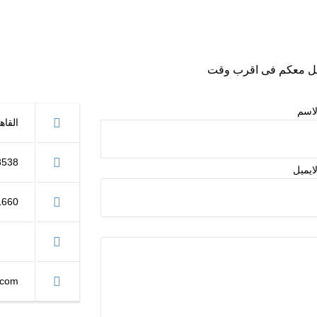
واصل معكم فى اقرب وقت
لاسم
القاه
8538
لايميل
1660
.com