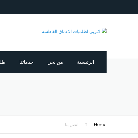
الرئيسية
من نحن
خدماتنا
طلمب
طلمبات اعماق غ
صيانة طلمبات اع
كابلات بحرية
Home
اتصل بنا
لوحات كهربائية