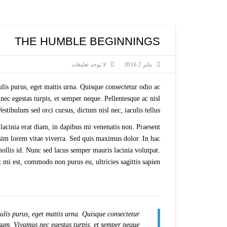
THE HUMBLE BEGINNINGS
يناير 7, 2016
لا توجد تعليقات
is purus, eget mattis urna. Quisque consectetur odio ac
ec egestas turpis, et semper neque. Pellentesque ac nisl
tibulum sed orci cursus, dictum nisl nec, iaculis tellus.
 lacinia erat diam, in dapibus mi venenatis non. Praesent
ssim lorem vitae viverra. Sed quis maximus dolor. In hac
ollis id. Nunc sed lacus semper mauris lacinia volutpat.
mi est, commodo non purus eu, ultricies sagittis sapien.
lis purus, eget mattis urna. Quisque consectetur
sum. Vivamus nec egestas turpis, et semper neque.