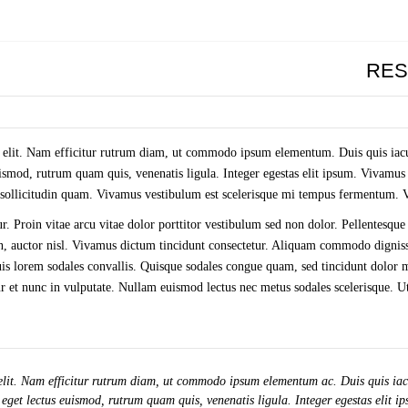
RES
 elit. Nam efficitur rutrum diam, ut commodo ipsum elementum. Duis quis iacul
mod, rutrum quam quis, venenatis ligula. Integer egestas elit ipsum. Vivamus n
, sollicitudin quam. Vivamus vestibulum est scelerisque mi tempus fermentum. Ves
r. Proin vitae arcu vitae dolor porttitor vestibulum sed non dolor. Pellentesque
 non, auctor nisl. Vivamus dictum tincidunt consectetur. Aliquam commodo digni
is lorem sodales convallis. Quisque sodales congue quam, sed tincidunt dolor m
r et nunc in vulputate. Nullam euismod lectus nec metus sodales scelerisque. Ut 
elit. Nam efficitur rutrum diam, ut commodo ipsum elementum ac. Duis quis iacu
et lectus euismod, rutrum quam quis, venenatis ligula. Integer egestas elit ip