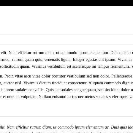
 elit. Nam efficitur rutrum diam, ut commodo ipsum elementum. Duis quis iacul
mod, rutrum quam quis, venenatis ligula. Integer egestas elit ipsum. Vivamus n
, sollicitudin quam. Vivamus vestibulum est scelerisque mi tempus fermentum. Ves
r. Proin vitae arcu vitae dolor porttitor vestibulum sed non dolor. Pellentesque
 non, auctor nisl. Vivamus dictum tincidunt consectetur. Aliquam commodo digni
is lorem sodales convallis. Quisque sodales congue quam, sed tincidunt dolor m
r et nunc in vulputate. Nullam euismod lectus nec metus sodales scelerisque. Ut 
elit. Nam efficitur rutrum diam, ut commodo ipsum elementum ac. Duis quis iacu