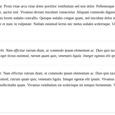
r. Proin vitae arcu vitae dolor porttitor vestibulum sed non dolor. Pellentesque
 non, auctor nisl. Vivamus dictum tincidunt consectetur. Aliquam commodo digni
is lorem sodales convallis. Quisque sodales congue quam, sed tincidunt dolor m
r et nunc in vulputate. Nullam euismod lectus nec metus sodales scelerisque. Ut 
elit. Nam efficitur rutrum diam, ut commodo ipsum elementum ac. Duis quis iacu
et lectus euismod, rutrum quam quis, venenatis ligula. Integer egestas elit ip
it. Nam efficitur rutrum diam, ut commodo ipsum elementum ac. Duis quis iacul
mod, rutrum quam quis, venenatis ligula. Integer egestas elit ipsum. Vivamus n
, sollicitudin quam. Vivamus vestibulum est scelerisque mi tempus fermentum. Ves