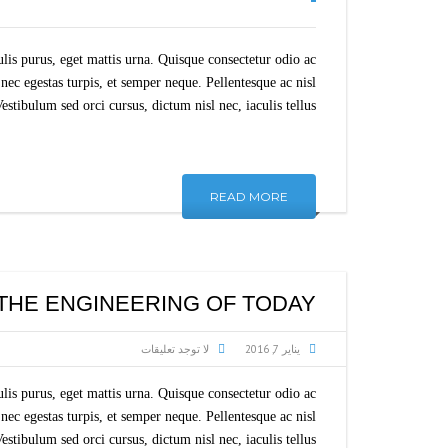
is purus, eget mattis urna. Quisque consectetur odio ac
ec egestas turpis, et semper neque. Pellentesque ac nisl
tibulum sed orci cursus, dictum nisl nec, iaculis tellus.
READ MORE
THE ENGINEERING OF TODAY
يناير 7, 2016
لا توجد تعليقات
is purus, eget mattis urna. Quisque consectetur odio ac
ec egestas turpis, et semper neque. Pellentesque ac nisl
tibulum sed orci cursus, dictum nisl nec, iaculis tellus.