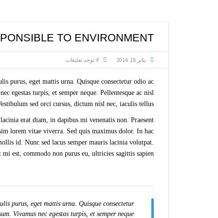
مواسير ثملث
مولدات كهربائية
PONSIBLE TO ENVIRONMENT
يناير 18, 2016
لا توجد تعليقات
is purus, eget mattis urna. Quisque consectetur odio ac
ec egestas turpis, et semper neque. Pellentesque ac nisl
tibulum sed orci cursus, dictum nisl nec, iaculis tellus.
 lacinia erat diam, in dapibus mi venenatis non. Praesent
ssim lorem vitae viverra. Sed quis maximus dolor. In hac
ollis id. Nunc sed lacus semper mauris lacinia volutpat.
mi est, commodo non purus eu, ultricies sagittis sapien.
lis purus, eget mattis urna. Quisque consectetur
sum. Vivamus nec egestas turpis, et semper neque.