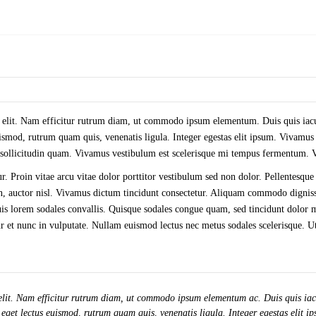
 elit. Nam efficitur rutrum diam, ut commodo ipsum elementum. Duis quis iacul
mod, rutrum quam quis, venenatis ligula. Integer egestas elit ipsum. Vivamus n
, sollicitudin quam. Vivamus vestibulum est scelerisque mi tempus fermentum. Ves
r. Proin vitae arcu vitae dolor porttitor vestibulum sed non dolor. Pellentesque
 non, auctor nisl. Vivamus dictum tincidunt consectetur. Aliquam commodo digni
is lorem sodales convallis. Quisque sodales congue quam, sed tincidunt dolor m
r et nunc in vulputate. Nullam euismod lectus nec metus sodales scelerisque. Ut 
elit. Nam efficitur rutrum diam, ut commodo ipsum elementum ac. Duis quis iacu
et lectus euismod, rutrum quam quis, venenatis ligula. Integer egestas elit ip