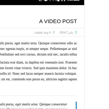
A VIDEO POST
يناير 7, 2016
لا توجد تعليقات
is purus, eget mattis urna. Quisque consectetur odio ac
ec egestas turpis, et semper neque. Pellentesque ac nisl
tibulum sed orci cursus, dictum nisl nec, iaculis tellus.
 lacinia erat diam, in dapibus mi venenatis non. Praesent
ssim lorem vitae viverra. Sed quis maximus dolor. In hac
ollis id. Nunc sed lacus semper mauris lacinia volutpat.
mi est, commodo non purus eu, ultricies sagittis sapien.
lis purus, eget mattis urna. Quisque consectetur