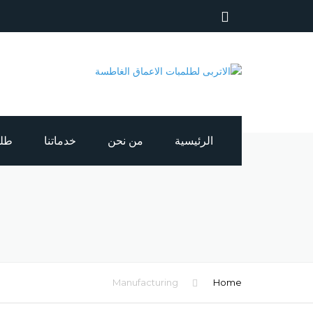
الرئيسية
من نحن
خدماتنا
طلمب
طلمبات اعماق غ
صيانة طلمبات اع
كابلات بحرية
Manufacturing
Home
لوحات كهربائية