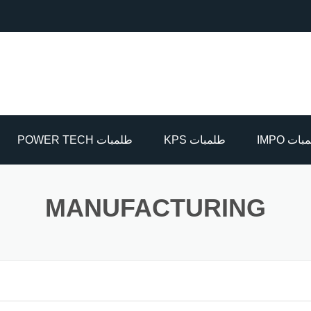
ات IMPO
طلمبات KPS
طلمبات POWER TECH
اطسة
MANUFACTURING
ماق غاطسة