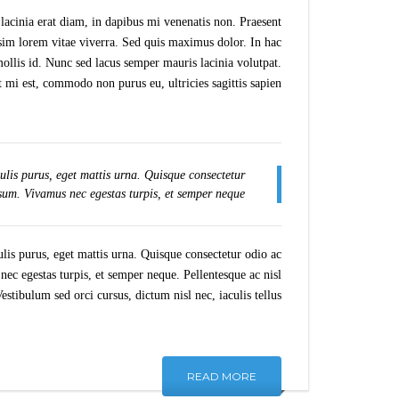
 lacinia erat diam, in dapibus mi venenatis non. Praesent
ssim lorem vitae viverra. Sed quis maximus dolor. In hac
ollis id. Nunc sed lacus semper mauris lacinia volutpat.
mi est, commodo non purus eu, ultricies sagittis sapien.
lis purus, eget mattis urna. Quisque consectetur
sum. Vivamus nec egestas turpis, et semper neque.
is purus, eget mattis urna. Quisque consectetur odio ac
ec egestas turpis, et semper neque. Pellentesque ac nisl
tibulum sed orci cursus, dictum nisl nec, iaculis tellus.
READ MORE